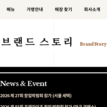
메뉴
가맹안내
매장 찾기
회사소개
브 랜 드 스 토 리
B r a n d S t o r y
News & Event
2026 제 27회 창업박람회 참가 (서울 세택)